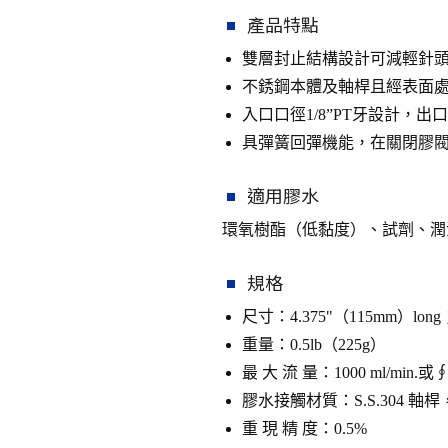
產品特點
雙層封止結構設計可減輕針
不銹鋼本體及軸桿且經表面
入口口徑1/8”PT牙設計，
具彈簧回彈機能，在關閉膠
適用膠水
環氧樹酯（低黏度）、試劑、潤
規格
尺寸：4.375"（115mm）long；1
重量：0.5lb（225g）
最 大 流 量：1000 ml/min.
膠水接觸材質：S.S.304 軸桿，T
重 現 精 度：0.5%