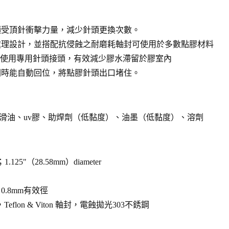
頭受頂針衝擊力量，減少針頭更換次數。
處理設計，並搭配抗侵蝕之耐磨耗軸封可使用於多數點膠材料
出口使用專用針頭接頭，有效減少膠水滯留於膠室內
閥時能自動回位，將點膠針頭出口堵住。
滑油、
uv
膠、助焊劑（低黏度）、油墨（低黏度）、溶劑
.125"（28.58mm）diameter
或∮0.8mm有效徑
eflon & Viton 軸封，電蝕拋光303不銹鋼