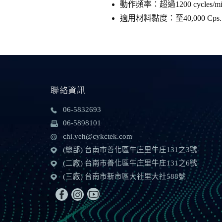
動作頻率：超過1200 cycles/mi
適用材料黏度：至40,000 Cps.
聯絡資訊
06-5832693
06-5898101
chi.yeh@cykctek.com
(總部) 台南市善化區牛庄里
牛庄131之3號
(二廠) 台南市善化區牛庄里
牛庄131之6號
(三廠) 台南市新市區大社里
大社588號