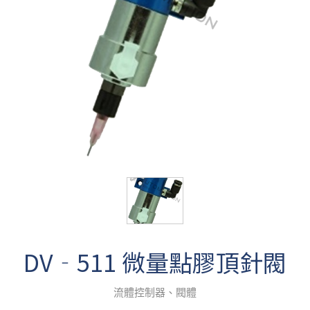
DV‐511 微量點膠頂針閥
流體控制器、閥體