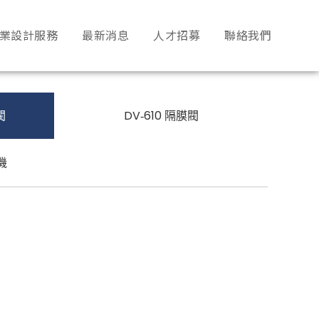
業設計服務
最新消息
人才招募
聯絡我們
閥
DV‐610 隔膜閥
機