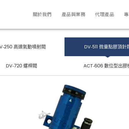
關於我們
產品與業務
代理產品
專
JV‐250 高速氣動噴射閥
DV‐511 微量點膠頂針
DV‐720 螺桿閥
ACT‐606 數位型出膠