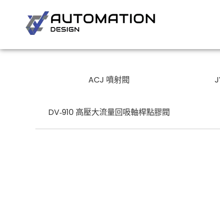
ACJ 噴射閥
DV‐910 高壓大流量回吸軸桿點膠閥